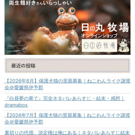
最近の投稿
【2026年8月】保護犬猫の里親募集｜ねこわんライク譲渡
会＠愛媛県伊予郡
『白昼夢の果て』完全ネタバレあらすじ・結末・感想｜
dramabox
【2026年7月】保護犬猫の里親募集｜ねこわんライク譲渡
会＠愛媛県伊予郡
裏切りの代償、決定権は俺にある｜ネタバレあらすじ結末