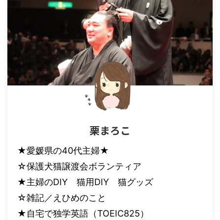
栗まろこ
★愛媛県の40代主婦★
☆保護犬猫譲渡会ボランティア
★主婦のDIY 猫用DIY 猫グッズ
☆雑記／えひめのこと
★自宅で独学英語（TOEIC825）