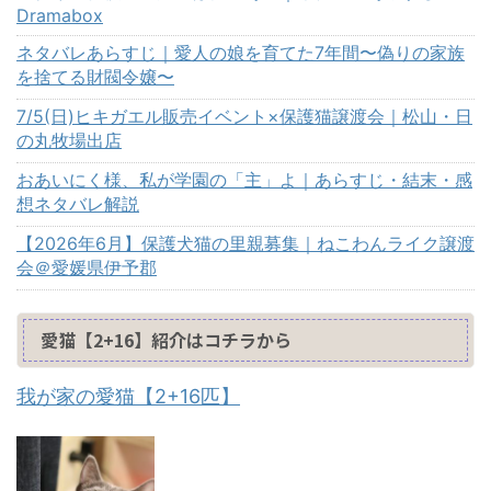
Dramabox
ネタバレあらすじ｜愛人の娘を育てた7年間〜偽りの家族
を捨てる財閥令嬢〜
7/5(日)ヒキガエル販売イベント×保護猫譲渡会｜松山・日
の丸牧場出店
おあいにく様、私が学園の「主」よ｜あらすじ・結末・感
想ネタバレ解説
【2026年6月】保護犬猫の里親募集｜ねこわんライク譲渡
会＠愛媛県伊予郡
愛猫【2+16】紹介はコチラから
我が家の愛猫【2+16匹】