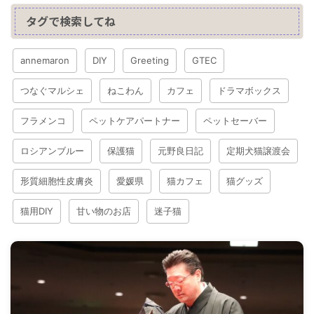
タグで検索してね
annemaron
DIY
Greeting
GTEC
つなぐマルシェ
ねこわん
カフェ
ドラマボックス
フラメンコ
ペットケアパートナー
ペットセーバー
ロシアンブルー
保護猫
元野良日記
定期犬猫譲渡会
形質細胞性皮膚炎
愛媛県
猫カフェ
猫グッズ
猫用DIY
甘い物のお店
迷子猫