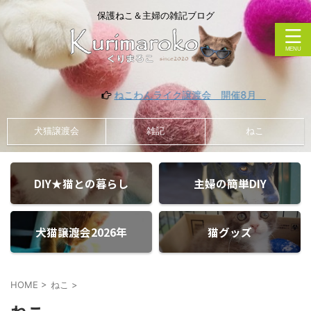
保護ねこ＆主婦の雑記ブログ
ねこわんライク譲渡会 開催8月
犬猫譲渡会
雑記
ねこ
DIY★猫との暮らし
主婦の簡単DIY
犬猫譲渡会2026年
猫グッズ
HOME
>
ねこ
>