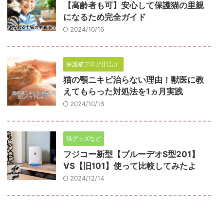
【高齢者も可】安心して保護猫の里親
になるため完全ガイド
2024/10/16
保護猫ブログ(日記）
猫の顎ニキビ治らない理由！獣医に教
えてもらった対処法を1ヵ月実践
2024/10/16
猫グッズなど
フジコー新型【ブルーデオS型201】
VS【旧101】使って比較してみたよ
2024/12/14