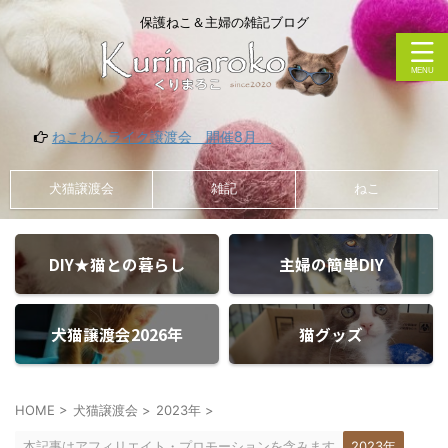
保護ねこ＆主婦の雑記ブログ
ライク譲渡会 開催8月
犬猫譲渡会
雑記
ねこ
DIY★猫との暮らし
主婦の簡単DIY
犬猫譲渡会2026年
猫グッズ
HOME
>
犬猫譲渡会
>
2023年
>
本記事はアフィリエイト・プロモーションを含みます
2023年