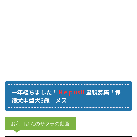
一年経ちました！
Ｈelp us!!
里親募集！保
護犬中型犬3歳 メス
お利口さんのサクラの動画