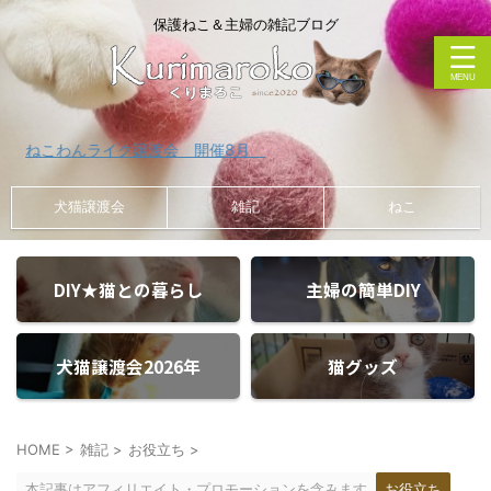
保護ねこ＆主婦の雑記ブログ
わんライク譲渡会 開催8月
犬猫譲渡会
雑記
ねこ
DIY★猫との暮らし
主婦の簡単DIY
犬猫譲渡会2026年
猫グッズ
HOME
>
雑記
>
お役立ち
>
本記事はアフィリエイト・プロモーションを含みます
お役立ち