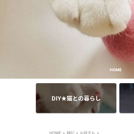
HOME
DIY★猫との暮らし
HOME
>
雑記
>
お役立ち
>