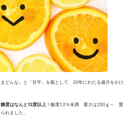
まどんな」と「甘平」を親として、20年にわたる歳月をかけ
！
、
糖度はなんと12度以上
！酸度1.2％未満 重さは250ｇ～ 愛
けられました。