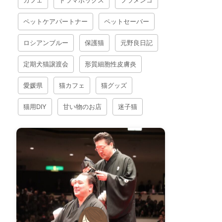
ペットケアパートナー
ペットセーバー
ロシアンブルー
保護猫
元野良日記
定期犬猫譲渡会
形質細胞性皮膚炎
愛媛県
猫カフェ
猫グッズ
猫用DIY
甘い物のお店
迷子猫