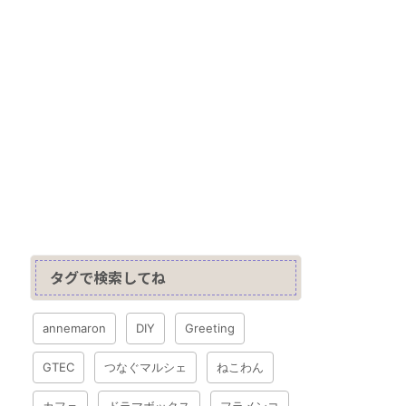
タグで検索してね
annemaron
DIY
Greeting
GTEC
つなぐマルシェ
ねこわん
カフェ
ドラマボックス
フラメンコ