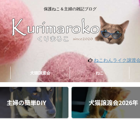
保護ねこ＆主婦の雑記ブログ
ねこわんライク譲渡会 開催8月
犬猫譲渡会
ねこ
主婦の簡単DIY
犬猫譲渡会2026年