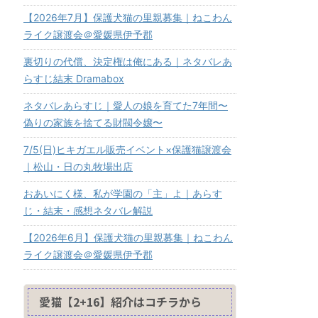
【2026年7月】保護犬猫の里親募集｜ねこわん
ライク譲渡会＠愛媛県伊予郡
裏切りの代償、決定権は俺にある｜ネタバレあ
らすじ結末 Dramabox
ネタバレあらすじ｜愛人の娘を育てた7年間〜
偽りの家族を捨てる財閥令嬢〜
7/5(日)ヒキガエル販売イベント×保護猫譲渡会
｜松山・日の丸牧場出店
おあいにく様、私が学園の「主」よ｜あらす
じ・結末・感想ネタバレ解説
【2026年6月】保護犬猫の里親募集｜ねこわん
ライク譲渡会＠愛媛県伊予郡
愛猫【2+16】紹介はコチラから