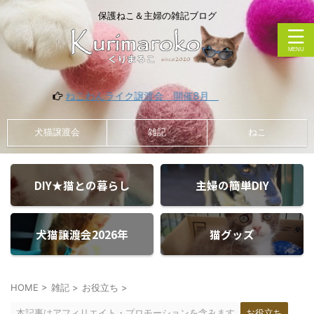
保護ねこ＆主婦の雑記ブログ
ねこわんライク譲渡会 開催8月
犬猫譲渡会
雑記
ねこ
DIY★猫との暮らし
主婦の簡単DIY
犬猫譲渡会2026年
猫グッズ
HOME
>
雑記
>
お役立ち
>
本記事はアフィリエイト・プロモーションを含みます
お役立ち